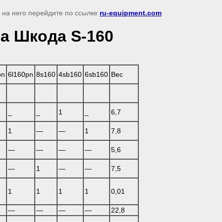
я на него перейдите по ссылке
ru-equipment.com
а Шкода S-160
pn
6l160pn
8s160
4sb160
6sb160
Bec
_
_
1
_
6,7
1
—
—
1
7,8
—
—
—
—
5,6
—
1
—
—
7,5
1
1
1
1
0,01
—
—
—
—
22,8