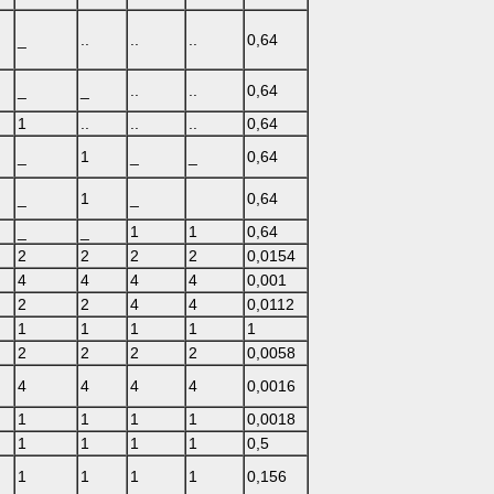
_
..
..
..
0,64
_
_
..
..
0,64
1
..
..
..
0,64
_
1
_
_
0,64
_
1
_
0,64
_
_
1
1
0,64
2
2
2
2
0,0154
4
4
4
4
0,001
2
2
4
4
0,0112
1
1
1
1
1
2
2
2
2
0,0058
4
4
4
4
0,0016
1
1
1
1
0,0018
1
1
1
1
0,5
1
1
1
1
0,156