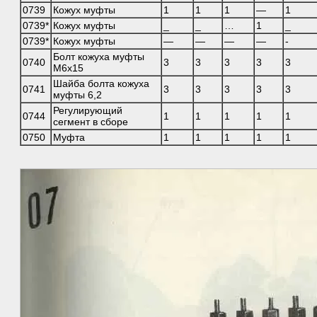
0739
Кожух муфты
1
1
1
—
1
0739*
Кожух муфты
_
_
…
1
_
0739*
Кожух муфты
—
—
—
—
-
Болт кожуха муфты
0740
3
3
3
3
3
М6х15
Шайба болта кожуха
0741
3
3
3
3
3
муфты 6,2
Регулирующий
0744
1
1
1
1
1
сегмент в сборе
0750
Муфта
1
1
1
1
1