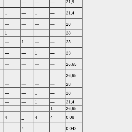
..
—
—
—
21,9
..
—
..
—
21,4
—
—
—
—
28
1
_
_
_
28
—
1
—
—
23
—
—
1
—
23
—
—
—
—
26,65
—
—
—
—
26,65
—
—
—
—
28
—
—
..
—
28
—
—
1
—
21,4
—
—
—
1
26,65
4
_
4
4
0,08
—
4
—
—
0,042