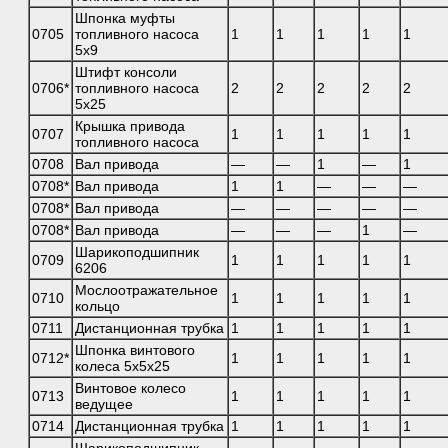
Шпонка муфты
0705
топливного насоса
1
1
1
1
1
5х9
Штифт консоли
0706*
топливного насоса
2
2
2
2
2
5х25
Крышка привода
0707
1
1
1
1
1
топливного насоса
0708
Вал привода
—
—
1
—
1
0708*
Вал привода
1
1
—
—
—
0708*
Вал привода
—
—
—
—
—
0708*
Вал привода
—
—
—
1
—
Шарикоподшипник
0709
1
1
1
1
1
6206
Мослоотражательное
0710
1
1
1
1
1
кольцо
0711
Дистанционная трубка
1
1
1
1
1
Шпонка винтового
0712*
1
1
1
1
1
колеса 5х5х25
Винтовое колесо
0713
1
1
1
1
1
ведущее
0714
Дистанционная трубка
1
1
1
1
1
Шарикоподшипник