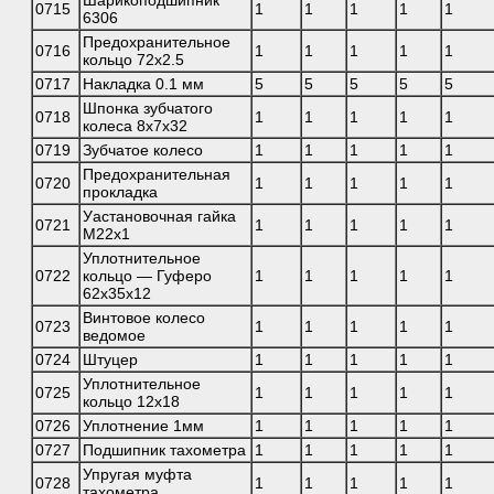
0715
1
1
1
1
1
6306
Предохранительное
0716
1
1
1
1
1
кольцо 72х2.5
0717
Накладка 0.1 мм
5
5
5
5
5
Шпонка зубчатого
0718
1
1
1
1
1
колеса 8х7х32
0719
Зубчатое колесо
1
1
1
1
1
Предохранительная
0720
1
1
1
1
1
прокладка
Уастановочная гайка
0721
1
1
1
1
1
М22х1
Уплотнительное
0722
кольцо — Гуферо
1
1
1
1
1
62х35х12
Винтовое колесо
0723
1
1
1
1
1
ведомое
0724
Штуцер
1
1
1
1
1
Уплотнительное
0725
1
1
1
1
1
кольцо 12х18
0726
Уплотнение 1мм
1
1
1
1
1
0727
Подшипник тахометра
1
1
1
1
1
Упругая муфта
0728
1
1
1
1
1
тахометра