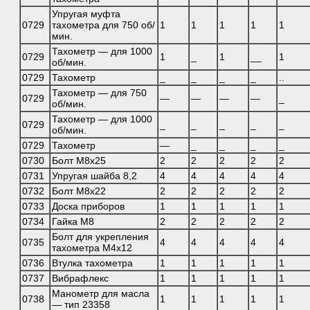
Упругая муфта
0729
тахометра для 750 об/
1
1
1
1
1
мин.
Тахометр — для 1000
0729
1
_
1
__
1
об/мин.
0729
Тахометр
_
_
_
_
..
Тахометр — для 750
0729
—
—
—
—
_
об/мин.
Тахометр — для 1000
0729
_
_
_
_
_
об/мин.
0729
Тахометр
—
_
_
_
_
0730
Болт М8х25
2
2
2
2
2
0731
Упругая шайба 8,2
4
4
4
4
4
0732
Болт М8х22
2
2
2
2
2
0733
Доска приборов
1
1
1
1
1
0734
Гайка М8
2
2
2
2
2
Болт для укрепления
0735
4
4
4
4
4
тахометра М4х12
0736
Втулка тахометра
1
1
1
1
1
0737
Вибрафлекс
1
1
1
1
1
Манометр для масла
0738
1
1
1
1
1
— тип 23358