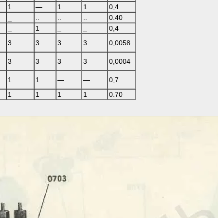
1
—
1
1
0,4
_
..
..
..
0.40
_
1
_
_
0,4
3
3
3
3
0,0058
3
3
3
3
0,0004
1
1
—
—
0,7
1
1
1
1
0.70