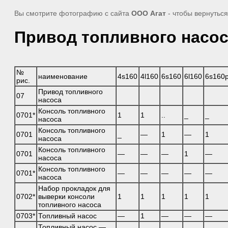
Вы смотрите фотографию с сайта
ООО Агат
- чтобы вернутьс
Привод топливного насос
№
наименование
4s160
4l160
6s160
6l160
6s160
рис.
Привод топливного
07
насоса
Консоль топливного
0701*
1
1
..
_
_
насоса
Консоль топливного
0701
_
—
1
—
1
насоса
Консоль топливного
0701
—
—
—
1
—
насоса
Консоль топливного
0701*
—
—
—
—
—
насоса
Набор прокладок для
0702*
выверки консоли
1
1
1
1
1
топливного насоса
0703*
Топливный насос
—
1
—
—
—
Топливный насос —