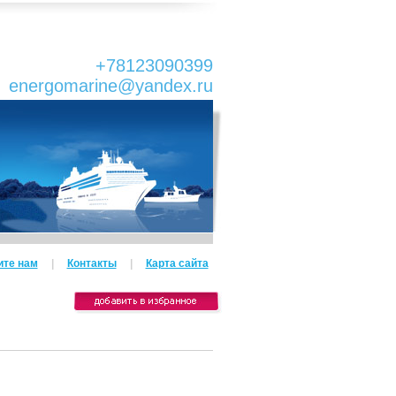
+78123090399
energomarine@yandex.ru
те нам
|
Контакты
|
Карта сайта